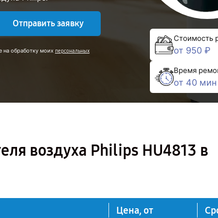
Отправить заявку
Стоимость 
от 950 ₽
е на обработку моих
персональных
Время ремо
от 40 мин
еля воздуха Philips HU4813 в
Цена, от
Ср