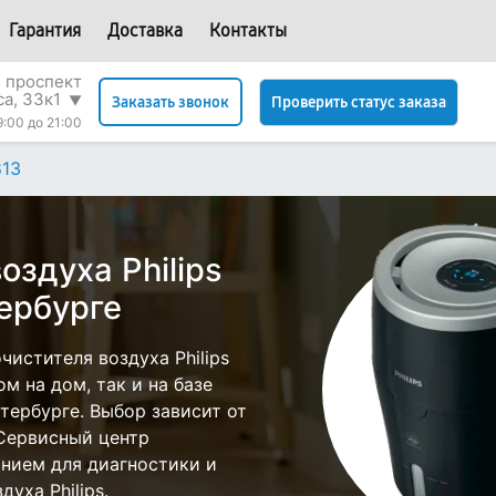
Гарантия
Доставка
Контакты
 проспект
са, 33к1
▼
Проверить статус заказа
Заказать звонок
9:00 до 21:00
13
оздуха Philips
ербурге
истителя воздуха Philips
м на дом, так и на базе
етербурге. Выбор зависит от
 Сервисный центр
нием для диагностики и
уха Philips.