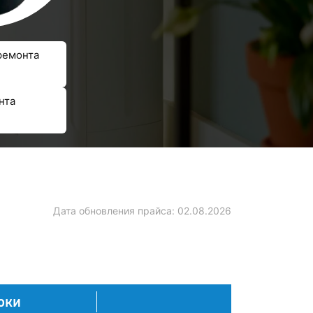
ремонта
нта
Дата обновления прайса:
02.08.2026
оки