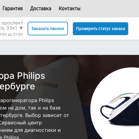
Гарантия
Доставка
Контакты
 проспект
са, 33к1
▼
Проверить статус заказа
Заказать звонок
9:00 до 21:00
ра Philips
ербурге
рогенератора Philips
м на дом, так и на базе
етербурге. Выбор зависит от
 Сервисный центр
нием для диагностики и
Philips.