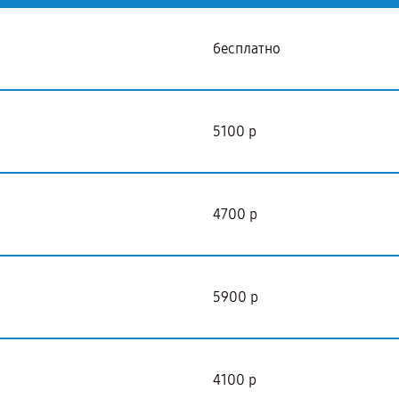
бесплатно
5100 р
4700 р
5900 р
4100 р