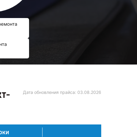
ремонта
нта
кт-
Дата обновления прайса:
03.08.2026
оки