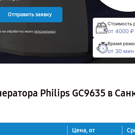
Отправить заявку
Стоимость 
от 4000 ₽
е на обработку моих
персональных
Время ремо
от 30 мин
ератора Philips GC9635 в Сан
Цена, от
Ср