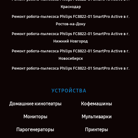
Краснодар
Ремонт робота-пылесоса Philips FC8822-01 SmartPro Active в г.
Ростов-на-Дону
Ремонт робота-пылесоса Philips FC8822-01 SmartPro Active в г.
Нижний Новгород
Ремонт робота-пылесоса Philips FC8822-01 SmartPro Active в г.
Новосибирск
Ремонт робота-пылесоса Philips FC8822-01 SmartPro Active в г.
Челябинск
Ремонт робота-пылесоса Philips FC8822-01 SmartPro Active в г.
УСТРОЙСТВА
Екатеринбург
Ремонт робота-пылесоса Philips FC8822-01 SmartPro Active в г.
Домашние кинотеатры
Кофемашины
Казань
Мониторы
Мультиварки
Ремонт робота-пылесоса Philips FC8822-01 SmartPro Active в г.
Воронеж
Парогенераторы
Принтеры
Ремонт робота-пылесоса Philips FC8822-01 SmartPro Active в г.