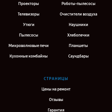
Проекторы
Роботы-пылесосы
Саратов
Ремонт робота-пылесоса Philips FC8822-01 SmartPro Active в г.
Телевизоры
Очистители воздуха
Киров
Утюги
Наушники
Ремонт робота-пылесоса Philips FC8822-01 SmartPro Active в г.
Москва
Пылесосы
Хлебопечки
Микроволновые печи
Планшеты
Кухонные комбайны
Саундбары
СТРАНИЦЫ
Цены на ремонт
Отзывы
Гарантия