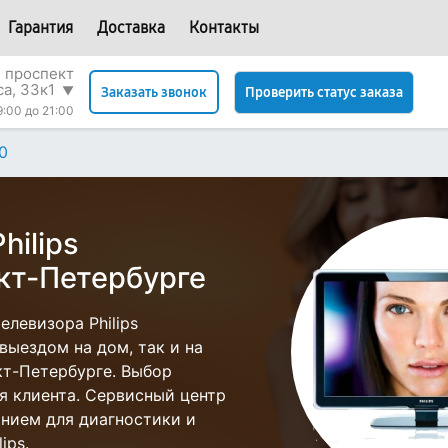
Гарантия
Доставка
Контакты
 проспект
са, 33к1
▼
Проверить статус заказа
Заказать звонок
9:00 до 21:00
0
hilips
кт-Петербурге
левизора Philips
выездом на дом, так и на
нкт-Петербурге. Выбор
я клиента. Сервисный центр
нием для диагностики и
ips.