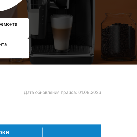
ремонта
нта
Дата обновления прайса:
01.08.2026
оки