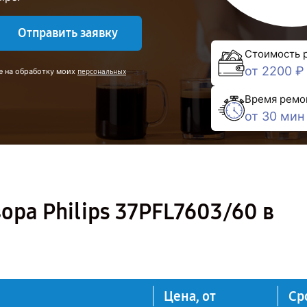
Отправить заявку
Стоимость 
от 2200 ₽
е на обработку моих
персональных
Время ремо
от 30 мин
ора Philips 37PFL7603/60 в
Цена, от
Ср