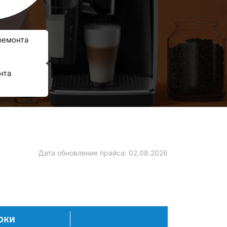
ремонта
нта
Дата обновления прайса:
02.08.2026
оки