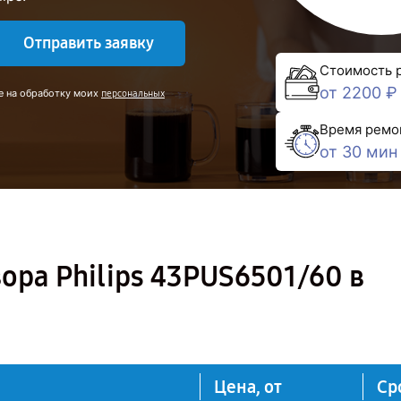
Отправить заявку
Стоимость 
от 2200 ₽
е на обработку моих
персональных
Время ремо
от 30 мин
ора Philips 43PUS6501/60 в
Цена, от
Ср