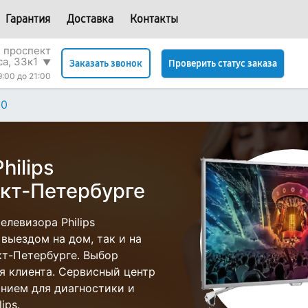
Гарантия
Доставка
Контакты
 проспект
са, 33к1
▼
Проверить статус заказа
Заказать звонок
9:00 до 21:00
60
hilips
кт-Петербурге
левизора Philips
выездом на дом, так и на
нкт-Петербурге. Выбор
я клиента. Сервисный центр
нием для диагностики и
ips.