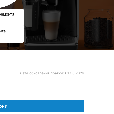
ремонта
нта
Дата обновления прайса:
01.08.2026
оки