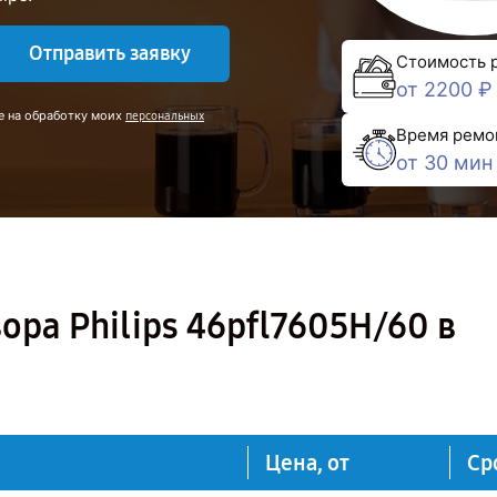
Отправить заявку
Стоимость 
от 2200 ₽
е на обработку моих
персональных
Время ремо
от 30 мин
ора Philips 46pfl7605H/60 в
Цена, от
Ср