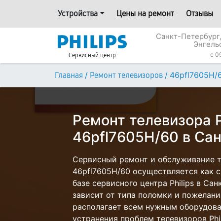
Устройства
Цены на ремонт
Отзывы
Санкт-Петербург,
Энгель
c 0
Сервисный центр
/
/
46pfl7605H/
Главная
Ремонт телевизоров
Ремонт телевизора P
46pfl7605H/60 в Са
Сервисный ремонт и обслуживание те
46pfl7605H/60 осуществляется как с
базе сервисного центра Philips в Са
зависит от типа поломки и пожелани
располагает всем нужным оборудова
устранения проблем телевизоров Phil