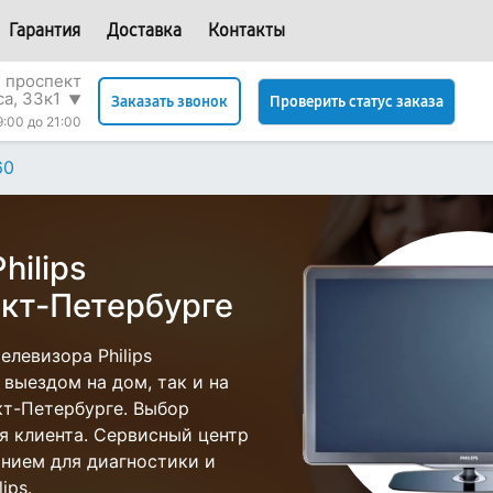
Гарантия
Доставка
Контакты
 проспект
са, 33к1
▼
Проверить статус заказа
Заказать звонок
9:00 до 21:00
60
hilips
нкт-Петербурге
левизора Philips
 выездом на дом, так и на
нкт-Петербурге. Выбор
я клиента. Сервисный центр
нием для диагностики и
ips.