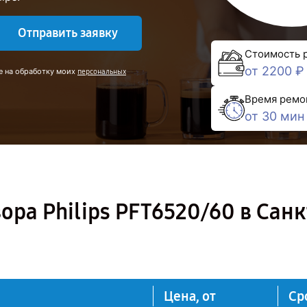
Отправить заявку
Стоимость 
от 2200 ₽
е на обработку моих
персональных
Время ремо
от 30 мин
ора Philips PFT6520/60 в Санк
Цена, от
Ср