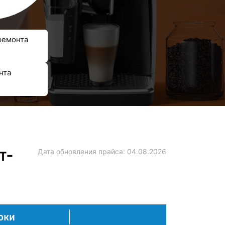
ремонта
нта
т-
Дата обновления прайса:
04.08.2026
оки