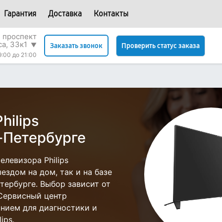
Гарантия
Доставка
Контакты
 проспект
са, 33к1
▼
Проверить статус заказа
Заказать звонок
9:00 до 21:00
hilips
-Петербурге
левизора Philips
ездом на дом, так и на базе
етербурге. Выбор зависит от
 Сервисный центр
нием для диагностики и
ips.