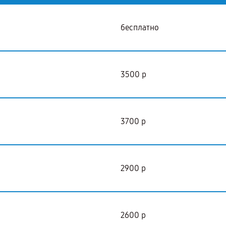
бесплатно
3500 р
3700 р
2900 р
2600 р